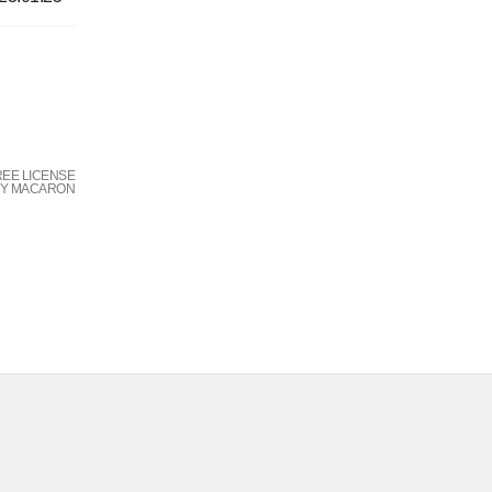
REE LICENSE
BY MACARON