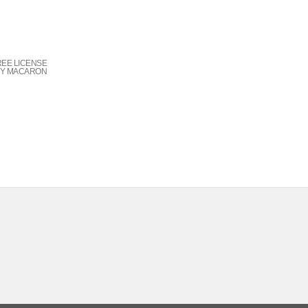
REE LICENSE
BY MACARON