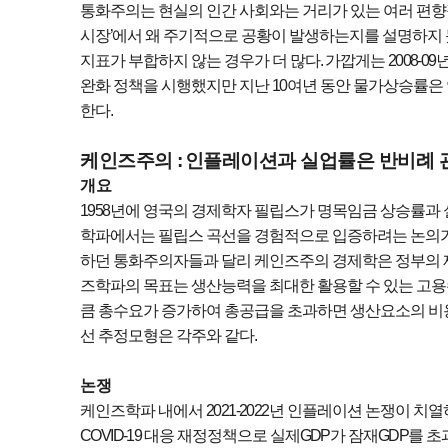
통화주의는 현실의 인간 사회와는 거리가 있는 여러 편향
시장
’
에서 왜 주기적으로 공황이 발생하는지를 설명하지
지표가 부합하지 않는 경우가 더 많다
.
가깝게는
2008-09
년
완화 정책을 시행했지만 지난
10
여년 동안 물가상승률은
한다
.
​​​​​​​케인즈주의
:
인플레이션과 실업률은 반비례 
개요
1958
년에 영국의 경제학자 필립스가 명목임금 상승률과 
학파에서는 필립스 곡선을 경험적으로 입증하려는 논의
하던 통화주의자들과 달리 케인즈주의 경제학은 정부의 
즈학파의 목표는 생산능력을 최대한 활용할 수 있는 고
큼 총수요가 증가하여 총공급을 초과하면 생산요소의 
선 추정모형은 각주와 같다
.
논쟁
케인즈학파 내에서
2021-2022
년 인플레이션 논쟁이 치
COVID-19
대응 재정정책으로 실제
GDP
가 잠재
GDP
를 초