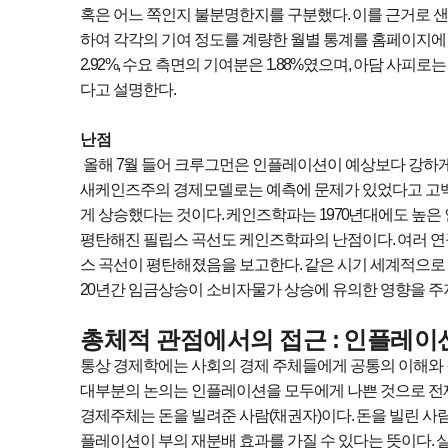
혹은 어느 쪽인지 불분명한지를 구분했다
.
이를 근거로 
하여 각각의 기여 정도를 계량한 월별 통계를 홈페이지에
2.92%,
수요 측면의 기여분은
1.88%
였으며
,
아담 사피로는
다고 설명한다
.
난점
올해
7
월 들어 크루그먼은 인플레이션이 예상보다 강하
새케인즈주의 경제모델로는 예측에 문제가 있었다고 고
게 상승했다는 것이다
.
케인즈학파는
1970
년대에도 높은
평탄해진 필립스 곡선도 케인즈학파의 난점이다
.
여러 
스 곡선이 평탄해졌음을 보고한다
.
같은 시기 세계적으로
20
년간 임금상승이 소비자물가 상승에 유의한 영향을 주
:
총체적 관점에서의 접근
인플레이션
통상 경제학에는 사회의 경제 주체들에게 공통의 이해와 
대부분의 논의는 인플레이션을 모두에게 나쁜 것으로 
경제주체는 돈을 빌려준 사람
(
채권자
)
이다
.
돈을 빌린 사
플레이션이 부의 재분배 효과를 가질 수 있다는 뜻이다
.
실