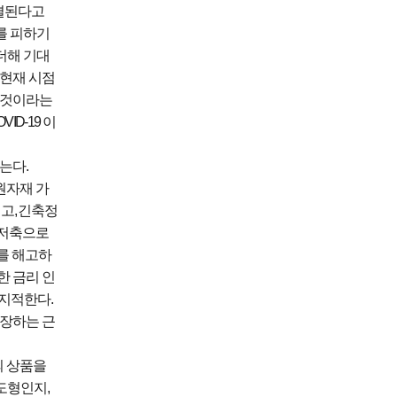
결된다고
를 피하기
더해 기대
 현재 시점
 것이라는
COVID-19
이
찾는다
.
원자재 가
이고
,
긴축정
 저축으로
를 해고하
한 금리 인
 지적한다
.
주장하는 근
의 상품을
도형인지
,