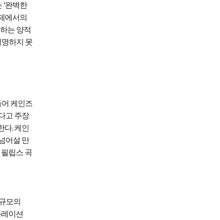
는
‘
완벽한
경제에서의
급하는 양적
설명하지 못
들어 케인즈
다고 주장
한다
.
케인
넘어설 만
필립스 곡
 규모의
플레이션