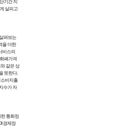
단기간 지
하게 살피고
 살펴보는
격을 더한
 서비스의
 화폐가격
와 같은 상
을 뜻한다
.
인소비지출
지수가 자
위한 통화정
DI
경제정