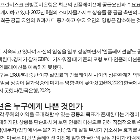
샌프란시스코 연방준비은행은 최근의 인플레이션에 공급요인과 수요
 게시하고 있다
. 2022
년
8
월의 소비자물가지수 상승률 중 공급 측면의
 최근 공급 요인의 효과가 더 증가하고 수요 요인의 영향은 감소하는 
게 지속되고 있다며 자신의 입장을 일부 정정하면서
‘
인플레이션팀
’
도 
백한다
.
경제가 잠재
GDP
에 가까워질 때 기존의 모형 보다 인플레이션
 인플레이션을 예측하지 못했다
.
연구는
1980
년대 중반 이후 실업률과 인플레이션 사이의 상관관계가 약
 임금 상승이 물가상승에 미치는 영향력이 낮아졌고
(BIS, 2022)
한국에
지 못했다
(
한국은행
, 2022).
은 누구에게 나쁜 것인가
각 주체의 이익을 극대화할 수 있는 공동의 목표가 존재한다는 가정이
전제하지만
,
상황을 단순화시켜 보면 인플레이션으로 인해 직접적으로 
람
(
채무자
)
입장에서는 물가가 상승할 때 실질 부채가 감소하는 효과를
제 미국은 이번 인플레이션 이전에 발행한 국채의 실질 가치가 하락하