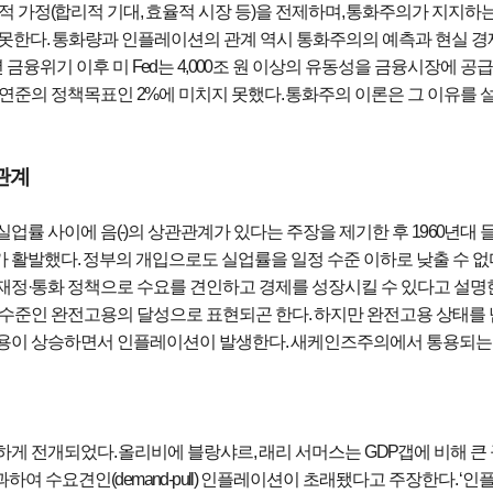
적 가정
(
합리적 기대
,
효율적 시장 등
)
을 전제하며
,
통화주의가 지지하
 못한다
.
통화량과 인플레이션의 관계 역시 통화주의의 예측과 현실 
 금융위기 이후 미
Fed
는
4,000
조 원 이상의 유동성을 금융시장에 공
 연준의 정책목표인
2%
에 미치지 못했다
.
통화주의 이론은 그 이유를 
관계
실업률 사이에 음
(-)
의 상관관계가 있다는 주장을 제기한 후
1960
년대 
가 활발했다
.
정부의 개입으로도 실업률을 일정 수준 이하로 낮출 수 없
재정
·
통화 정책으로 수요를 견인하고 경제를 성장시킬 수 있다고 설명
용수준인 완전고용의 달성으로 표현되곤 한다
.
하지만 완전고용 상태를 
비용이 상승하면서 인플레이션이 발생한다
.
새케인즈주의에서 통용되는 
열하게 전개되었다
.
올리비에 블랑샤르
,
래리 서머스
는
GDP
갭
에 비해 큰
과하여 수요견인
(demand-pull)
인플레이션이 초래됐다고 주장한다
. ‘
인