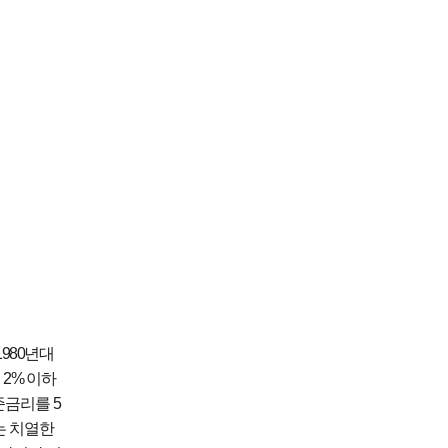
 1980
년대
의
2%
이하
기준금리를
5
는 치열한