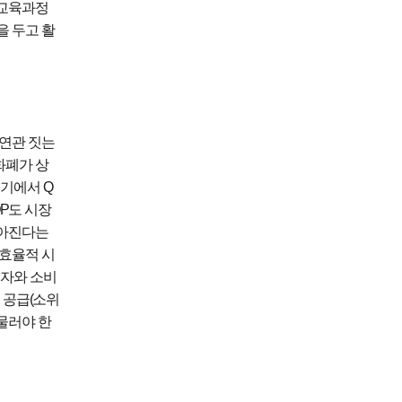
교육과정
을 두고 활
연관 짓는
화폐가 상
여기에서
Q
P
도 시장
높아진다는
효율적 시
투자와 소비
 공급
(
소위
물러야 한