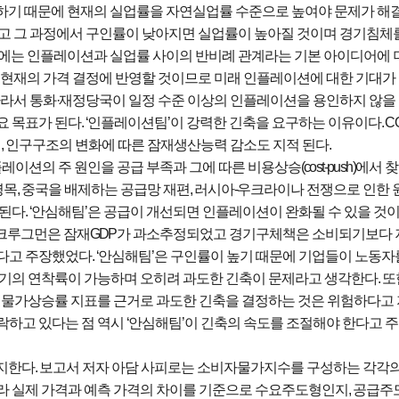
하기 때문에 현재의 실업률을 자연실업률 수준으로 높여야 문제가 해
고 그 과정에서 구인률이 낮아지면 실업률이 높아질 것이며 경기침체
에는 인플레이션과 실업률 사이의 반비례 관계라는 기본 아이디어에 
 현재의 가격 결정에 반영할 것이므로 미래 인플레이션에 대한 기대가
라서 통화
·
재정당국이 일정 수준 이상의 인플레이션을 용인하지 않을
요 목표가 된다
. ‘
인플레이션팀
’
이 강력한 긴축을 요구하는 이유이다
. 
점
,
인구구조의 변화에 따른 잠재생산능력 감소도 지적 된다
.
플레이션의 주 원인을 공급 부족과 그에 따른 비용상승
(cost-push)
에서 
병목
,
중국을 배제하는 공급망 재편
,
러시아
-
우크라이나 전쟁으로 인한 
론된다
. ‘
안심해팀
’
은 공급이 개선되면 인플레이션이 완화될 수 있을 것
 크루그먼은 잠재
GDP
가 과소추정되었고 경기구체책은 소비되기보다
낮다고 주장했었다
. ‘
안심해팀
’
은 구인률이 높기 때문에
기업들이 노동자
경기의 연착륙이 가능하며 오히려 과도한 긴축이 문제라고 생각한다
.
또
된 물가상승률 지표를 근거로 과도한 긴축을 결정하는 것은 위험하다고
락하고 있다는 점 역시
‘
안심해팀
’
이 긴축의 속도를 조절해야 한다고 
지한다
.
보고서 저자 아담 사피로는 소비자물가지수를 구성하는 각각
라 실제 가격과 예측 가격의 차이를 기준으로 수요주도형인지
,
공급주