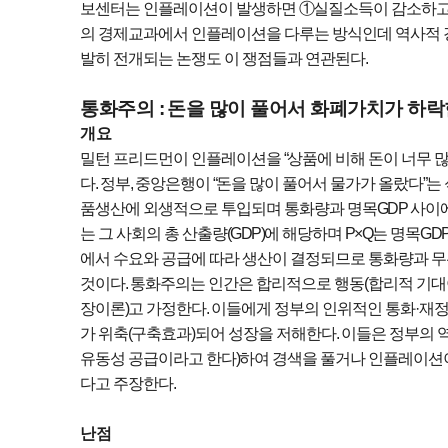
보센터는 인플레이션이 발생하면
①
실질소득이 감소하
의 경제교과에서 인플레이션을 다루는 방식인데 역사적 
발히 전개되는 논쟁도 이 쟁점들과 연관된다
.
​​​​​​​통화주의 :
돈을 많이 풀어서 화폐가치가 하락
개요
밀턴 프리드먼이 인플레이션을
“
상품에 비해 돈이 너무 
다
.
정부
,
중앙은행이
“
돈을 많이 풀어서 물가가 올랐다
”
는
품생산에 외생적
으로 투입되며 통화량과 명목
GDP
사이에
는 그 사회의 총 산출량
(GDP)
에 해당하며
P×Q
는 명목
GD
에서 수요와 공급에 따라 생산이 결정되므로 통화량과 
것이다
.
통화주의는 인간은 합리적으로 행동
(
합리적 기
장이론
)
고 가정한다
.
이들에게 정부의 인위적인 통화
·
재정
가 위축
(
구축효과
)
되어 성장을 저해한다
.
이들은 정부의 
유동성 공급이라고 한다
)
하여 경색을 풀거나 인플레이션
다고 주장한다
.
난점