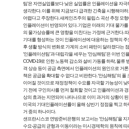
팀
’
은 자연실업률보다 낮은 실업률은 인플레이션을 자극
생각한다
.
이를 위해 지금보다 급격한 긴축을 시행해야하
어렵다고 주장한다
.
새케인즈주의 필립스 곡선 추정 모형
인플레이션이 반영되어 있다
.
기업은 미래의 기대 물가를
의 물가상승률에 큰 영향을 미친다는 가정에 근거한다
.
따
기대를 형성하는 것이 인플레이션에 대응하는 정책의 주
후 생활 방식의 변화로 가계의 소비 패턴이 달라졌다는 
‘
인플레이션팀
’
과 대립각을 세우는
‘
안심해팀
’
은 이번 인
COVID-19
로 인한 노동력 감소와 설비 가동률 하락
,
물류 
격 상승 등이 공급 측면에서 인플레이션의 원인으로 거
책은 공급을 확대할 수 없다고 비판한다
. ‘
안심해팀
’
의 폴
이어질 것이므로 재정정책이 수요를 자극할 가능성이 
기 전에 구인의사를 먼저 철회할 것이고 인플레이션과 
상의 효과는 지연되어 나타나므로 이미 과거의 상황이 
미국의 기대인플레이션률이 올해 상반기 정점을 찍고 하
거 중의 하나이다
.
샌프란시스코 연방준비은행의 보고서는
‘
안심해팀
’
을 지
수요
-
공급의 균형과 이동이라는 미시경제학의 원칙
에 따