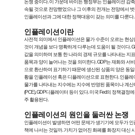
논쟁 중이다
.
이 가운데 바이든 행정부는 인플레이션 감
속될 것으로 전망했었으나 그 이후의 전개는 전망에서 
인플레이션과 그에 대한 정책대응이 갖는 의미를 다룬다
.
인플레이션이란
사전적 의미에서 인플레이션은 물가 수준이 오르는 현상
것이 개념을 보다 명확하게 다루는데 도움이 될 것이다
. 
값을 의미하며 보통 한 나라의 경제 규모를 나타내는 지
품목과 양이 늘어나는 것을 의미한다
. GDP
는 재화와 서
으로 환산하여 표기하기 때문에 생산된 상품의 양은 동
황을 인플레이션 혹은 디플레이션으로 표현한다
.
인플레이
물가를 나타내는 지수에는 지수에 반영된 품목이나 계산
(PCE), GDP
디플레이터 등이 있다
.
미국
Fed
의 정책결정
주 활용된다
.
​​​​​​​인플레이션의
원인을 둘러싼 논쟁
인플레이션이 발생하면 어떤 문제가 생기기에 모두가 인
책에 나서는 것일까
.
가치가 없어진 화폐를 화장지 대신 