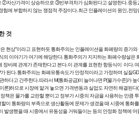
고
②
자산가격이 상승하므로
③
빈부격차가 심화된다고 설명한다
.
중등
경험에 부합하지 않는 쟁점적 주장이다
.
최근 인플레이션의 원인
,
전망
한 것
많은 현상
”
이라고 표현하듯 통화주의는 인플레이션을 화폐량의 증가와 
 식의 이야기가 여기에 해당한다
.
통화주의가 지지하는 화폐수량설은 
 정비례 관계가 존재한다고 본다
.
이 관계를 표현한 항등식이
이다
.
P
가 된다
.
통화주의는 화폐유통속도가 안정적이라고 가정하며 실질
GD
무관하다고 간주한다
.
따라서
M(
통화공급
)
이 늘어나면
P(
물가수준
)
가 
대이론
)
하므로 시장에 맡겨 놓으면 가격변동과 실업도 자연히 해결된다
(
정책은 물가를 교란할 뿐이고 정부가 시중의 자금을 사용하는 만큼 
역할이 통화량의 부족으로 생산활동에 문제가 생겼을 때 시중에 통화를
이 발생했을 때 시중에서 유동성을 거둬들이는 등의 안정화 정책에 머