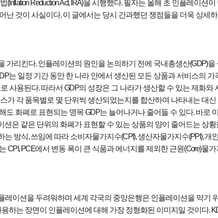
축법
(Inflation Reduction Act, IRA)
을 시행했다
.
필자는 올해 초 인플레이션이 
벗어난 것이 사실이다
.
이 글에서는 당시 간과했던 쟁점들을 더욱 상세
을 가리킨다
.
인플레이션의 원인을 논의하기 전에 국내총생산
(GDP)
을
GDP
는 일정 기간 동안 한 나라 안에서 생산된 모든 상품과 서비스의 가
표로 사용된다
.
따라서
GDP
의 성장은 그 나라가 생산할 수 있는 재화와
비스가 각 품목별로 몇 단위씩 생산되었는지를 합산하여 나타내는 대신
일해도 화폐로 표현되는 명목
GDP
는 늘어나거나 줄어들 수 있다
.
바로 이
션은 같은 단위의 화폐가 표현할 수 있는 상품의 양이 줄어드는 상황
하는 방식
,
쓰임에 따라 소비자물가지수
(CPI),
생산자물가지수
(PPI),
개
에는
CPI, PCE
에서 변동 폭이 큰 식품과 에너지를 제외한 근원
(Core)
물가
플레이션을 두려워하며 세계 각국의 중앙은행은 인플레이션을 막기 
사용하는 장면이 인플레이션에 대해 가장 정형화된 이미지일 것이다
. K