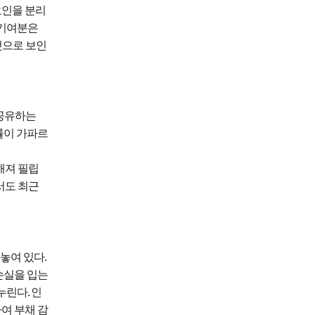
요인을 분리
 기여분은
것으로 보인
공유하는
률이 가파르
해져 필립
서도 최근
 놓여 있다
.
손실을 입는
 누린다
.
인
여 부채 감