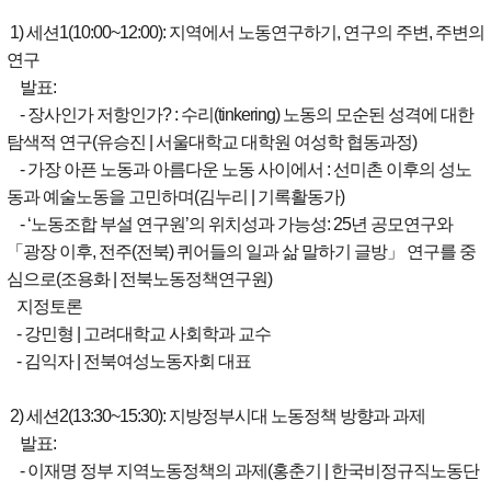
1) 세션1(10:00~12:00): 지역에서 노동연구하기, 연구의 주변, 주변의
연구
발표:
- 장사인가 저항인가? : 수리(tinkering) 노동의 모순된 성격에 대한
탐색적 연구(유승진 | 서울대학교 대학원 여성학 협동과정)
- 가장 아픈 노동과 아름다운 노동 사이에서 : 선미촌 이후의 성노
동과 예술노동을 고민하며(김누리 | 기록활동가)
- ‘노동조합 부설 연구원’의 위치성과 가능성: 25년 공모연구와
「광장 이후, 전주(전북) 퀴어들의 일과 삶 말하기 글방」 연구를 중
심으로(조용화 | 전북노동정책연구원)
지정토론
- 강민형 | 고려대학교 사회학과 교수
- 김익자 | 전북여성노동자회 대표
2) 세션2(13:30~15:30): 지방정부시대 노동정책 방향과 과제
발표:
- 이재명 정부 지역노동정책의 과제(홍춘기 | 한국비정규직노동단